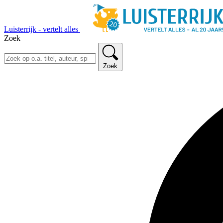
Luisterrijk - vertelt alles
Zoek
Zoek