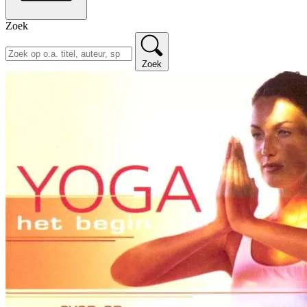
Zoek
Zoek