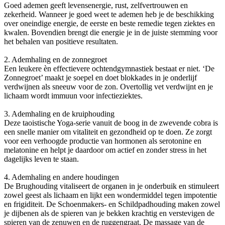
Goed ademen geeft levensenergie, rust, zelfvertrouwen en
zekerheid. Wanneer je goed weet te ademen heb je de beschikking
over oneindige energie, de eerste en beste remedie tegen ziektes en
kwalen. Bovendien brengt die energie je in de juiste stemming voor
het behalen van positieve resultaten.
2. Ademhaling en de zonnegroet
Een leukere èn effectievere ochtendgymnastiek bestaat er niet. ‘De
Zonnegroet’ maakt je soepel en doet blokkades in je onderlijf
verdwijnen als sneeuw voor de zon. Overtollig vet verdwijnt en je
lichaam wordt immuun voor infectieziektes.
3. Ademhaling en de kruiphouding
Deze taoistische Yoga-serie vanuit de boog in de zwevende cobra is
een snelle manier om vitaliteit en gezondheid op te doen. Ze zorgt
voor een verhoogde productie van hormonen als serotonine en
melatonine en helpt je daardoor om actief en zonder stress in het
dagelijks leven te staan.
4. Ademhaling en andere houdingen
De Brughouding vitaliseert de organen in je onderbuik en stimuleert
zowel geest als lichaam en lijkt een wondermiddel tegen impotentie
en frigiditeit. De Schoenmakers- en Schildpadhouding maken zowel
je dijbenen als de spieren van je bekken krachtig en verstevigen de
spieren van de zenuwen en de ruggengraat. De massage van de