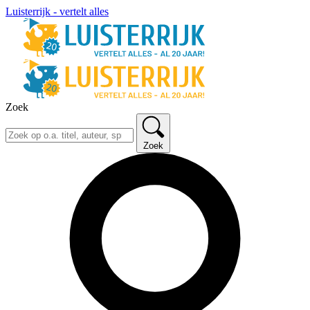
Luisterrijk - vertelt alles
Zoek
Zoek