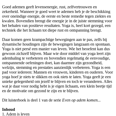
Goed ademen geeft levensenergie, rust, zelfvertrouwen en
zekerheid. Wanneer je goed weet te ademen heb je de beschikking
over oneindige energie, de eerste en beste remedie tegen ziektes en
kwalen. Bovendien brengt die energie je in de juiste stemming voor
het behalen van positieve resultaten. Yoga is, heel kort gezegd, een
techniek die het lichaam tot diepe rust en ontspanning brengt.
Daar komen geen krampachtige bewegingen aan te pas, zelfs bij
dynamische houdingen zijn de bewegingen langzaam en spontaan.
Yoga is niet persé een manier van leven. Wie het beoefent kan dus
gewoon zichzelf blijven. Maar wie door middel van yoga leert zijn
ademhaling te verbeteren en bovendien regelmatig de eenvoudige,
ontspannende oefeningen doet, kan daarmee zijn gezondheid,
welzijn, stemming en prestaties aanzienlijk verbeteren. Yoga is een
pad voor iedereen: Mannen en vrouwen, kinderen en ouderen. Voor
yoga hoef je niets te slikken en ook niets te laten. Yoga geeft je een
unieke gelegenheid om jezelf te blijven en toch te veranderen. Alles
wat je daar voor nodig hebt is je eigen lichaam, een klein beetje tijd
en de motivatie om gezond te zijn en te blijven.
Dit luisterboek is deel 1 van de serie
Even op adem komen...
Inhoud
1. Adem is leven