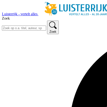
Luisterrijk - vertelt alles
Zoek
Zoek