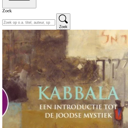
Zoek
Zoek