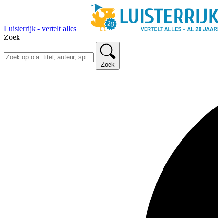
Luisterrijk - vertelt alles
Zoek
Zoek