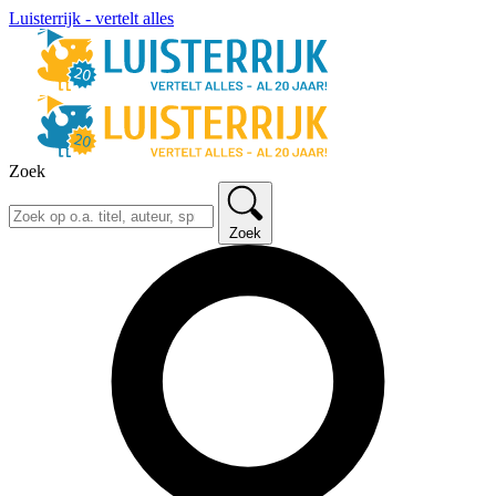
Luisterrijk - vertelt alles
Zoek
Zoek