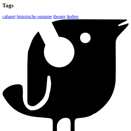
Tags
cabaret
historische opname
theater
liedjes