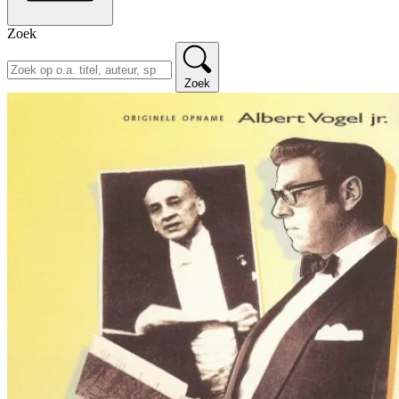
Zoek
Zoek