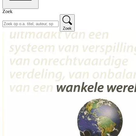
Zoek
Zoek