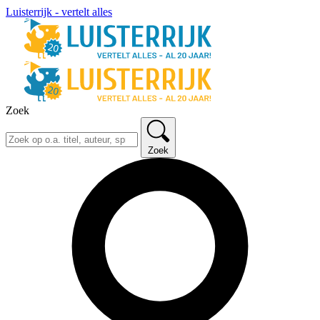
Luisterrijk - vertelt alles
Zoek
Zoek