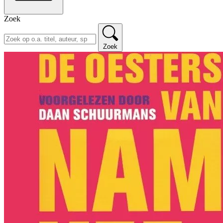
Zoek
Zoek