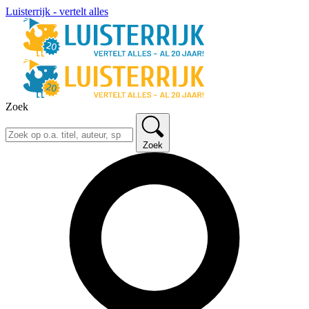
Luisterrijk - vertelt alles
Zoek
Zoek