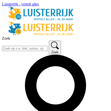
Luisterrijk - vertelt alles
Zoek
Zoek