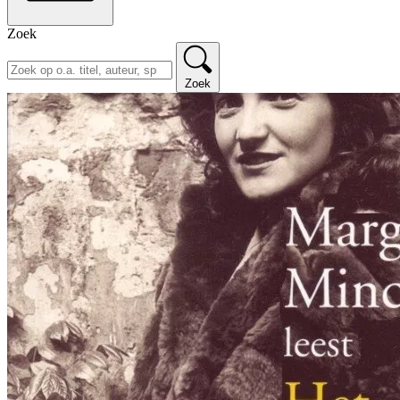
Zoek
Zoek