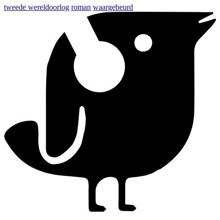
tweede wereldoorlog
roman
waargebeurd