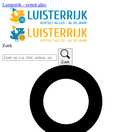
Luisterrijk - vertelt alles
Zoek
Zoek