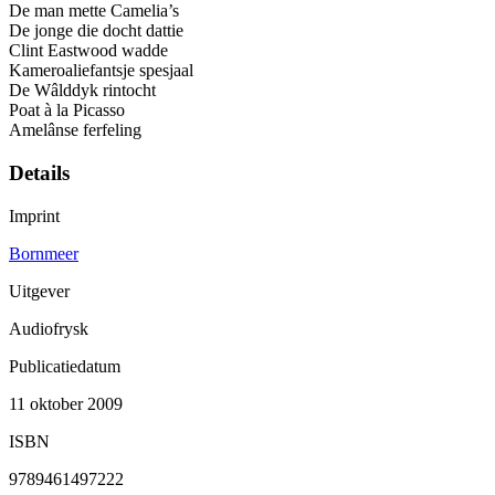
De man mette Camelia’s
De jonge die docht dattie
Clint Eastwood wadde
Kameroaliefantsje spesjaal
De Wâlddyk rintocht
Poat à la Picasso
Amelânse ferfeling
Details
Imprint
Bornmeer
Uitgever
Audiofrysk
Publicatiedatum
11 oktober 2009
ISBN
9789461497222