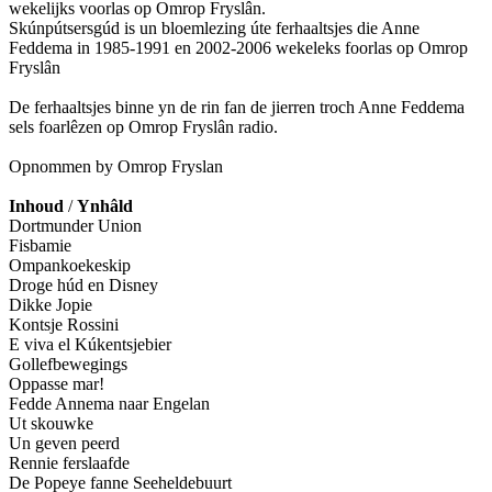
wekelijks voorlas op Omrop Fryslân.
Skúnpútsersgúd is un bloemlezing úte ferhaaltsjes die Anne
Feddema in 1985-1991 en 2002-2006 wekeleks foorlas op Omrop
Fryslân
De ferhaaltsjes binne yn de rin fan de jierren troch Anne Feddema
sels foarlêzen op Omrop Fryslân radio.
Opnommen by Omrop Fryslan
Inhoud
/
Ynhâld
Dortmunder Union
Fisbamie
Ompankoekeskip
Droge húd en Disney
Dikke Jopie
Kontsje Rossini
E viva el Kúkentsjebier
Gollefbewegings
Oppasse mar!
Fedde Annema naar Engelan
Ut skouwke
Un geven peerd
Rennie ferslaafde
De Popeye fanne Seeheldebuurt