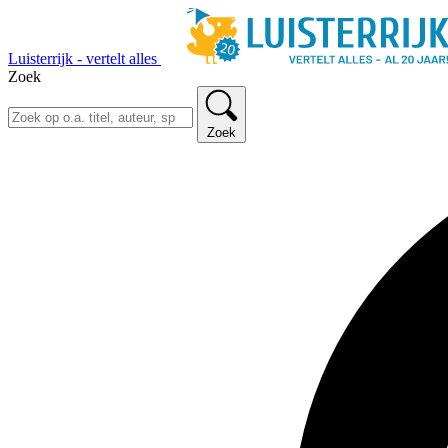
Luisterrijk - vertelt alles
Zoek
Zoek