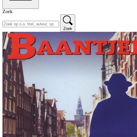
Zoek
Zoek