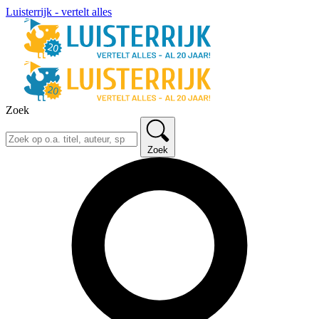
Luisterrijk - vertelt alles
Zoek
Zoek