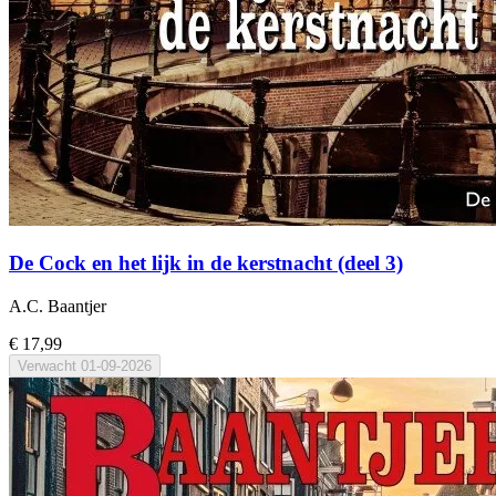
De Cock en het lijk in de kerstnacht (deel 3)
A.C. Baantjer
€ 17,99
Verwacht
01-09-2026