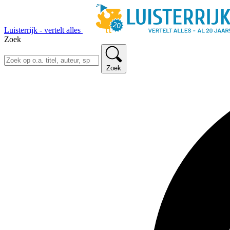
Luisterrijk - vertelt alles
Zoek
Zoek