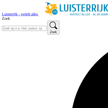
Luisterrijk - vertelt alles
Zoek
Zoek