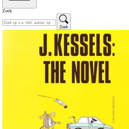
Zoek
Zoek