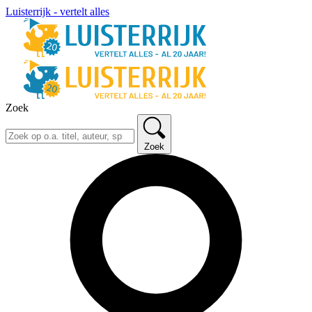
Luisterrijk - vertelt alles
Zoek
Zoek