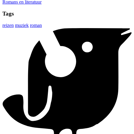
Romans en literatuur
Tags
reizen
muziek
roman