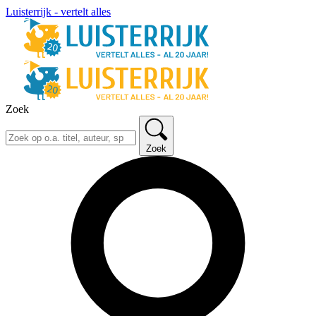
Luisterrijk - vertelt alles
Zoek
Zoek