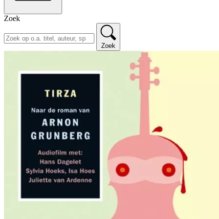
Zoek
Zoek