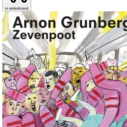
in winkelmand