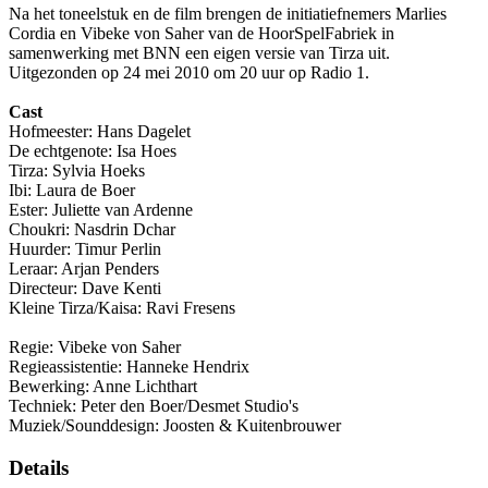
Na het toneelstuk en de film brengen de initiatiefnemers Marlies
Cordia en Vibeke von Saher van de HoorSpelFabriek in
samenwerking met BNN een eigen versie van Tirza uit.
Uitgezonden op 24 mei 2010 om 20 uur op Radio 1.
Cast
Hofmeester: Hans Dagelet
De echtgenote: Isa Hoes
Tirza: Sylvia Hoeks
Ibi: Laura de Boer
Ester: Juliette van Ardenne
Choukri: Nasdrin Dchar
Huurder: Timur Perlin
Leraar: Arjan Penders
Directeur: Dave Kenti
Kleine Tirza/Kaisa: Ravi Fresens
Regie: Vibeke von Saher
Regieassistentie: Hanneke Hendrix
Bewerking: Anne Lichthart
Techniek: Peter den Boer/Desmet Studio's
Muziek/Sounddesign: Joosten & Kuitenbrouwer
Details