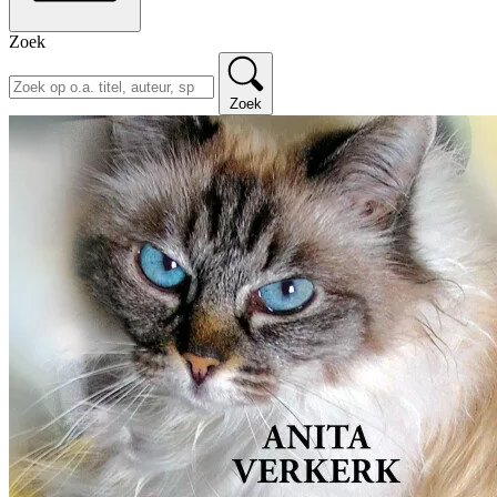
Zoek
Zoek