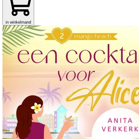
in winkelmand