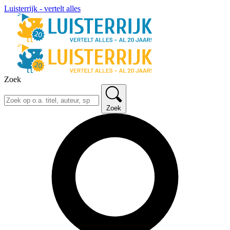
Luisterrijk - vertelt alles
Zoek
Zoek