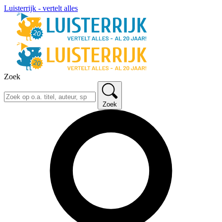
Luisterrijk - vertelt alles
Zoek
Zoek