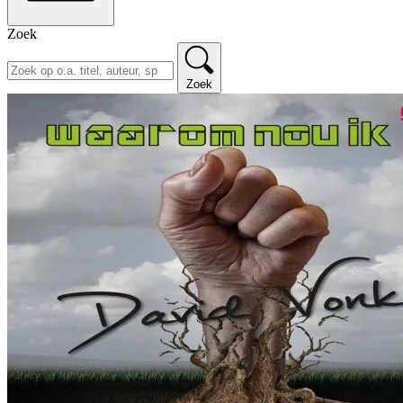
Zoek
Zoek