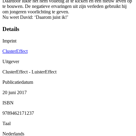
Daardoor lukte het hem volledig af te kicken en een nieuw leven op
te bouwen. De negatieve ervaringen uit zijn verleden gebruikt hij
om jongeren voorlichting te geven.
Nu weet David: ‘Daarom juist ik!’
Details
Imprint
ClusterEffect
Uitgever
ClusterEffect - LuisterEffect
Publicatiedatum
20 juni 2017
ISBN
9789462171237
Taal
Nederlands