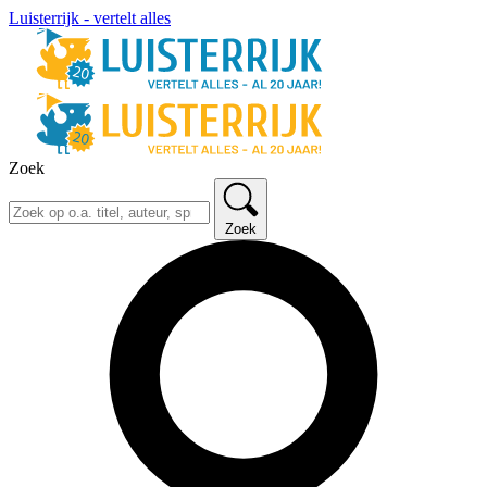
Luisterrijk - vertelt alles
Zoek
Zoek