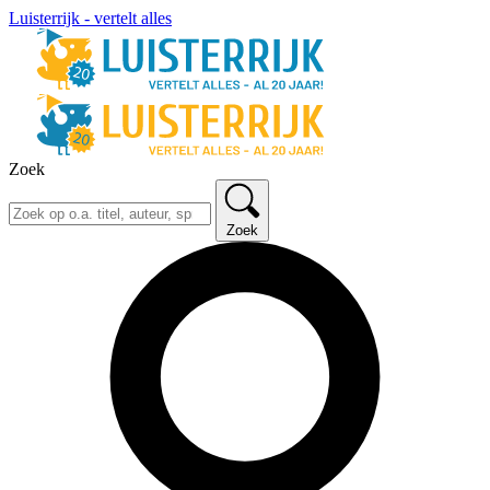
Luisterrijk - vertelt alles
Zoek
Zoek