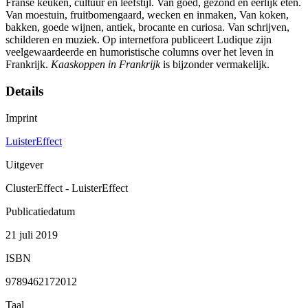
Franse keuken, cultuur en leefstijl. Van goed, gezond en eerlijk eten.
Van moestuin, fruitbomengaard, wecken en inmaken, Van koken,
bakken, goede wijnen, antiek, brocante en curiosa. Van schrijven,
schilderen en muziek. Op internetfora publiceert Ludique zijn
veelgewaardeerde en humoristische columns over het leven in
Frankrijk.
Kaaskoppen in Frankrijk
is bijzonder vermakelijk.
Details
Imprint
LuisterEffect
Uitgever
ClusterEffect - LuisterEffect
Publicatiedatum
21 juli 2019
ISBN
9789462172012
Taal