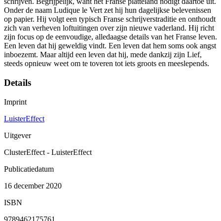
schrijven. Begrijpelijk, want het Franse platteland nodigt daartoe uit.
Onder de naam Ludique le Vert zet hij hun dagelijkse belevenissen
op papier. Hij volgt een typisch Franse schrijverstraditie en onthoudt
zich van verheven loftuitingen over zijn nieuwe vaderland. Hij richt
zijn focus op de eenvoudige, alledaagse details van het Franse leven.
Een leven dat hij geweldig vindt. Een leven dat hem soms ook angst
inboezemt. Maar altijd een leven dat hij, mede dankzij zijn Lief,
steeds opnieuw weet om te toveren tot iets groots en meeslepends.
Details
Imprint
LuisterEffect
Uitgever
ClusterEffect - LuisterEffect
Publicatiedatum
16 december 2020
ISBN
9789462175761