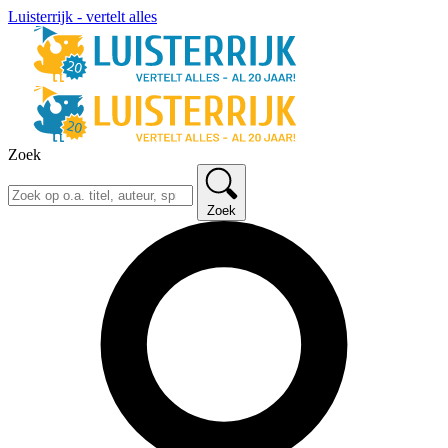
Luisterrijk - vertelt alles
Zoek
Zoek