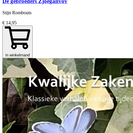
De gebroeders Zjoeganvov
Stijn Rombouts
€ 14,95
in winkelmand