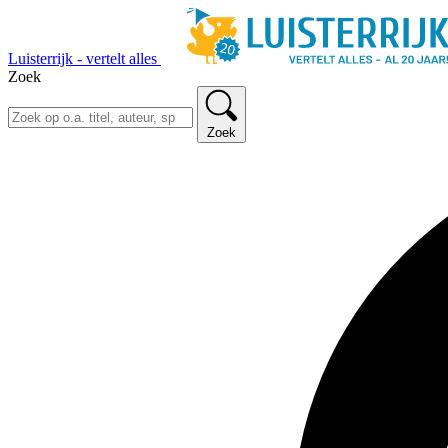
Luisterrijk - vertelt alles
Zoek
Zoek