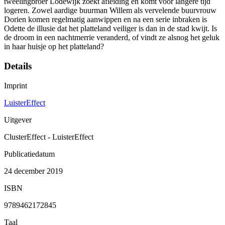
tweelingbroer Lodewijk zoekt afleiding en komt voor langere tijd
logeren. Zowel aardige buurman Willem als vervelende buurvrouw
Dorien komen regelmatig aanwippen en na een serie inbraken is
Odette de illusie dat het platteland veiliger is dan in de stad kwijt. Is
de droom in een nachtmerrie veranderd, of vindt ze alsnog het geluk
in haar huisje op het platteland?
Details
Imprint
LuisterEffect
Uitgever
ClusterEffect - LuisterEffect
Publicatiedatum
24 december 2019
ISBN
9789462172845
Taal