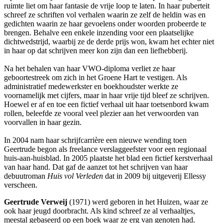
ruimte liet om haar fantasie de vrije loop te laten. In haar puberteit
schreef ze schriften vol verhalen waarin ze zelf de heldin was en
gedichten waarin ze haar gevoelens onder woorden probeerde te
brengen. Behalve een enkele inzending voor een plaatselijke
dichtwedstrijd, waarbij ze de derde prijs won, kwam het echter niet
in haar op dat schrijven meer kon zijn dan een liefhebberij.
Na het behalen van haar VWO-diploma verliet ze haar
geboortestreek om zich in het Groene Hart te vestigen. Als
administratief medewerkster en boekhoudster werkte ze
voornamelijk met cijfers, maar in haar vrije tijd bleef ze schrijven.
Hoewel er af en toe een fictief verhaal uit haar toetsenbord kwam
rollen, beleefde ze vooral veel plezier aan het verwoorden van
voorvallen in haar gezin.
In 2004 nam haar schrijfcarrière een nieuwe wending toen
Geertrude begon als freelance verslaggeefster voor een regionaal
huis-aan-huisblad. In 2005 plaatste het blad een fictief kerstverhaal
van haar hand. Dat gaf de aanzet tot het schrijven van haar
debuutroman
Huis vol Verleden
dat in 2009 bij uitgeverij Ellessy
verscheen.
Geertrude Verweij
(1971) werd geboren in het Huizen, waar ze
ook haar jeugd doorbracht. Als kind schreef ze al verhaaltjes,
meestal gebaseerd op een boek waar ze erg van genoten had.