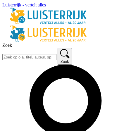
Luisterrijk - vertelt alles
Zoek
Zoek