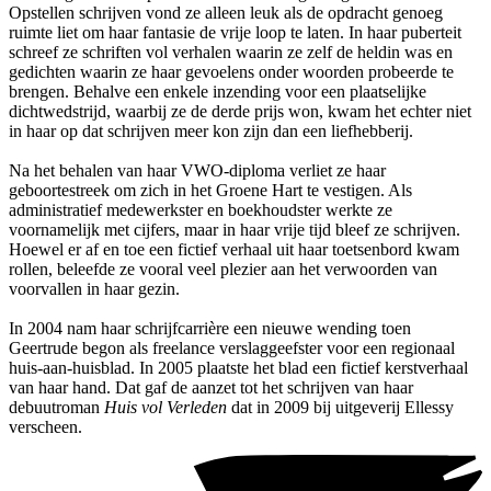
Opstellen schrijven vond ze alleen leuk als de opdracht genoeg
ruimte liet om haar fantasie de vrije loop te laten. In haar puberteit
schreef ze schriften vol verhalen waarin ze zelf de heldin was en
gedichten waarin ze haar gevoelens onder woorden probeerde te
brengen. Behalve een enkele inzending voor een plaatselijke
dichtwedstrijd, waarbij ze de derde prijs won, kwam het echter niet
in haar op dat schrijven meer kon zijn dan een liefhebberij.
Na het behalen van haar VWO-diploma verliet ze haar
geboortestreek om zich in het Groene Hart te vestigen. Als
administratief medewerkster en boekhoudster werkte ze
voornamelijk met cijfers, maar in haar vrije tijd bleef ze schrijven.
Hoewel er af en toe een fictief verhaal uit haar toetsenbord kwam
rollen, beleefde ze vooral veel plezier aan het verwoorden van
voorvallen in haar gezin.
In 2004 nam haar schrijfcarrière een nieuwe wending toen
Geertrude begon als freelance verslaggeefster voor een regionaal
huis-aan-huisblad. In 2005 plaatste het blad een fictief kerstverhaal
van haar hand. Dat gaf de aanzet tot het schrijven van haar
debuutroman
Huis vol Verleden
dat in 2009 bij uitgeverij Ellessy
verscheen.