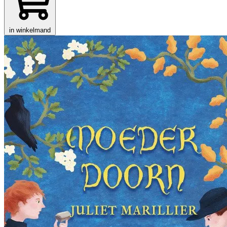
in winkelmand