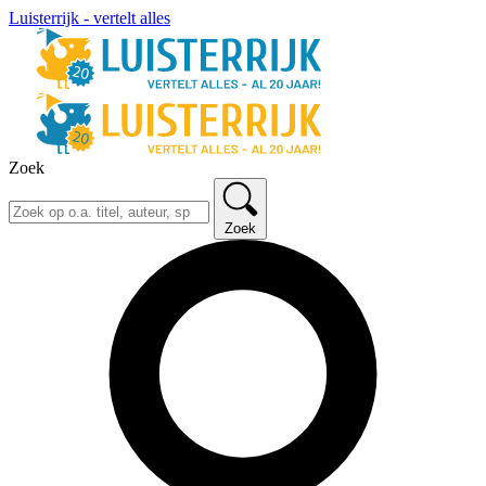
Luisterrijk - vertelt alles
Zoek
Zoek