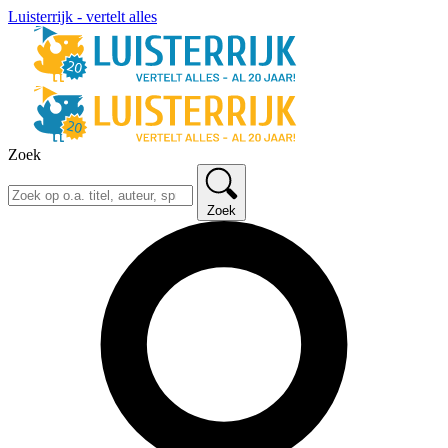
Luisterrijk - vertelt alles
Zoek
Zoek