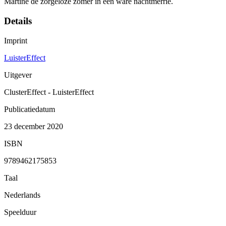
Martine de zorgeloze zomer in een ware nachtmerrie.
Details
Imprint
LuisterEffect
Uitgever
ClusterEffect - LuisterEffect
Publicatiedatum
23 december 2020
ISBN
9789462175853
Taal
Nederlands
Speelduur