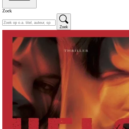
Zoek
Zoek