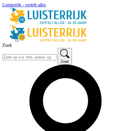
Luisterrijk - vertelt alles
Zoek
Zoek