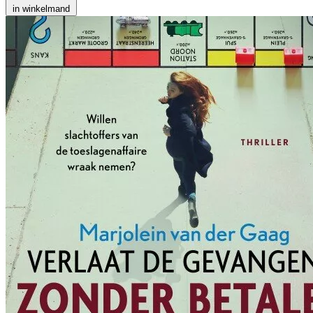
in winkelmand