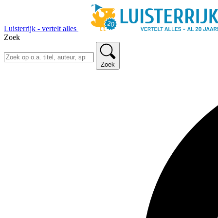
Luisterrijk - vertelt alles
Zoek
Zoek