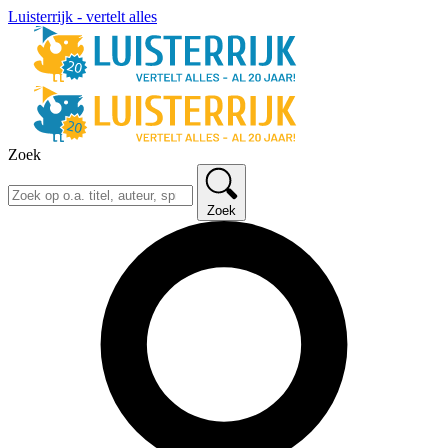
Luisterrijk - vertelt alles
Zoek
Zoek