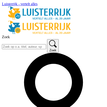
Luisterrijk - vertelt alles
Zoek
Zoek