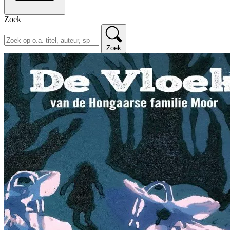
Zoek
Zoek