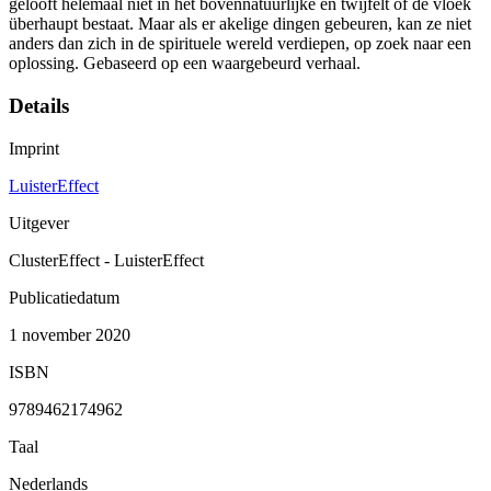
gelooft helemaal niet in het bovennatuurlijke en twijfelt of de vloek
überhaupt bestaat. Maar als er akelige dingen gebeuren, kan ze niet
anders dan zich in de spirituele wereld verdiepen, op zoek naar een
oplossing. Gebaseerd op een waargebeurd verhaal.
Details
Imprint
LuisterEffect
Uitgever
ClusterEffect - LuisterEffect
Publicatiedatum
1 november 2020
ISBN
9789462174962
Taal
Nederlands