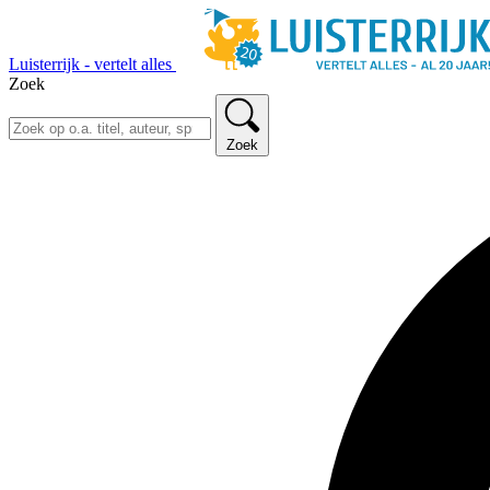
Luisterrijk - vertelt alles
Zoek
Zoek