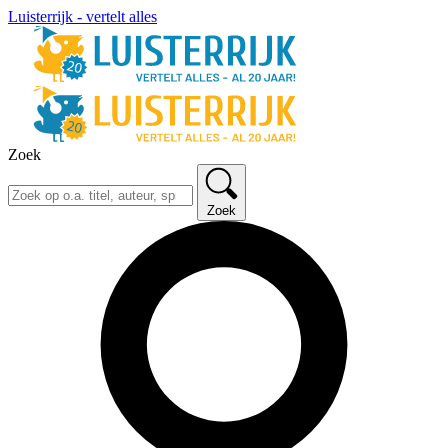
Luisterrijk - vertelt alles
Zoek
Zoek