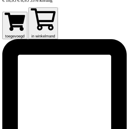
€ 18,95
€ 8,95
53% korting
toegevoegd
in winkelmand