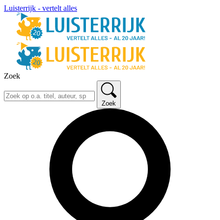
Luisterrijk - vertelt alles
Zoek
Zoek