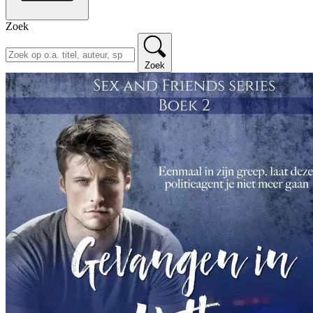
Zoek
Zoek