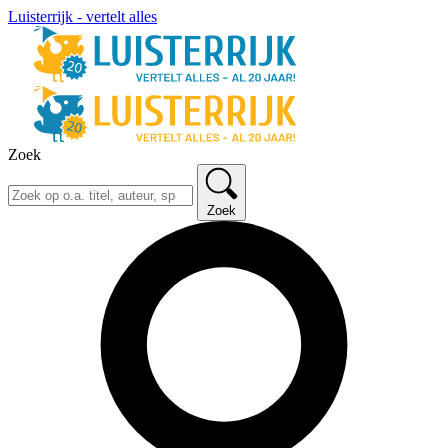
Luisterrijk - vertelt alles
Zoek
Zoek