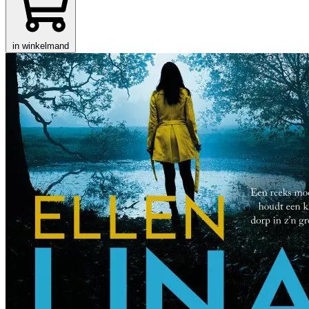
in winkelmand