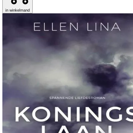
in winkelmand