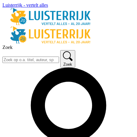
Luisterrijk - vertelt alles
Zoek
Zoek