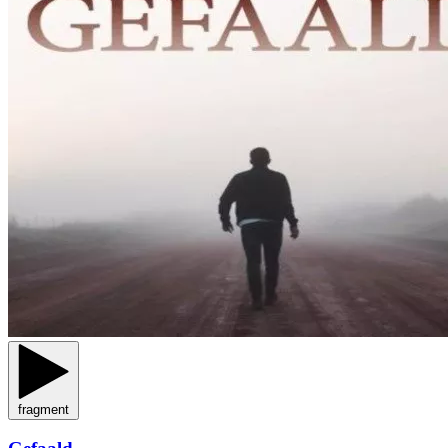
fragment