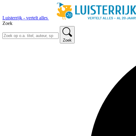
Luisterrijk - vertelt alles
Zoek
Zoek