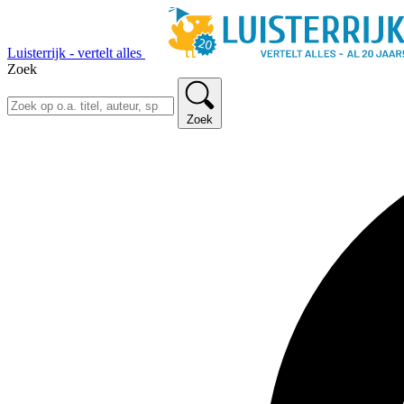
Luisterrijk - vertelt alles
Zoek
Zoek