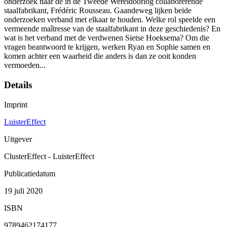
onderzoek naar de in de Tweede Wereldoorlog collaborerende
staalfabrikant, Frédéric Rousseau. Gaandeweg lijken beide
onderzoeken verband met elkaar te houden. Welke rol speelde een
vermeende maîtresse van de staalfabrikant in deze geschiedenis? En
wat is het verband met de verdwenen Sietse Hoeksema? Om die
vragen beantwoord te krijgen, werken Ryan en Sophie samen en
komen achter een waarheid die anders is dan ze ooit konden
vermoeden...
Details
Imprint
LuisterEffect
Uitgever
ClusterEffect - LuisterEffect
Publicatiedatum
19 juli 2020
ISBN
9789462174177