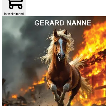
in winkelmand