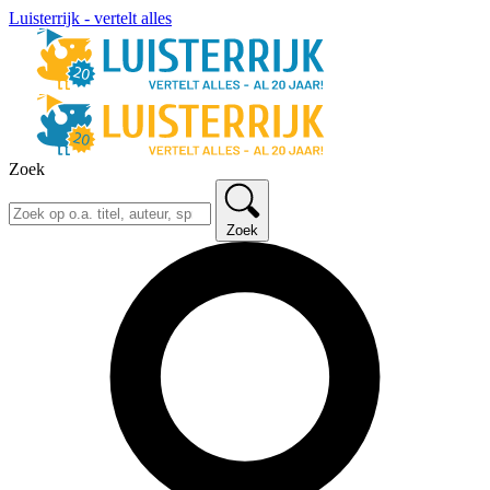
Luisterrijk - vertelt alles
Zoek
Zoek