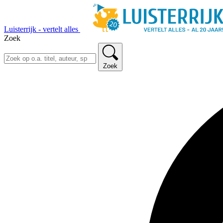
Luisterrijk - vertelt alles
Zoek
Zoek