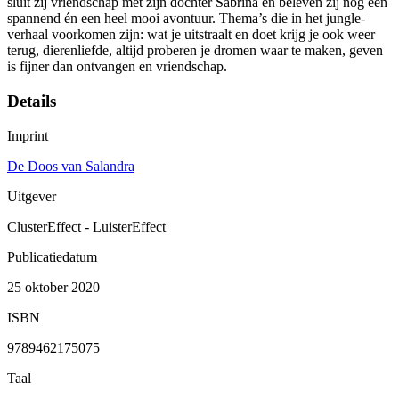
sluit zij vriendschap met zijn dochter Sabrina en beleven zij nog een
spannend én een heel mooi avontuur. Thema’s die in het jungle-
verhaal voorkomen zijn: wat je uitstraalt en doet krijg je ook weer
terug, dierenliefde, altijd proberen je dromen waar te maken, geven
is fijner dan ontvangen en vriendschap.
Details
Imprint
De Doos van Salandra
Uitgever
ClusterEffect - LuisterEffect
Publicatiedatum
25 oktober 2020
ISBN
9789462175075
Taal