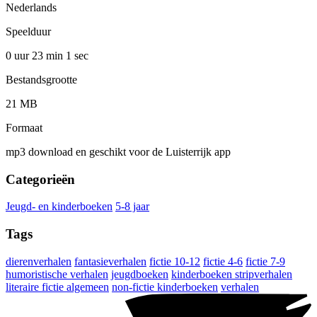
Nederlands
Speelduur
0 uur 23 min
1 sec
Bestandsgrootte
21 MB
Formaat
mp3 download en geschikt voor de Luisterrijk app
Categorieën
Jeugd- en kinderboeken
5-8 jaar
Tags
dierenverhalen
fantasieverhalen
fictie 10-12
fictie 4-6
fictie 7-9
humoristische verhalen
jeugdboeken
kinderboeken stripverhalen
literaire fictie algemeen
non-fictie kinderboeken
verhalen