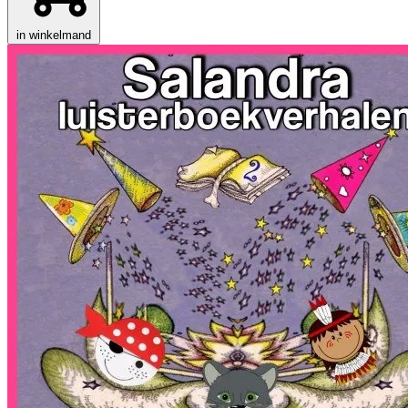
in winkelmand