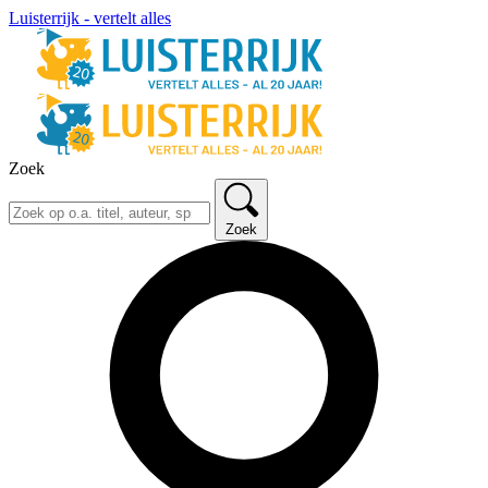
Luisterrijk - vertelt alles
Zoek
Zoek