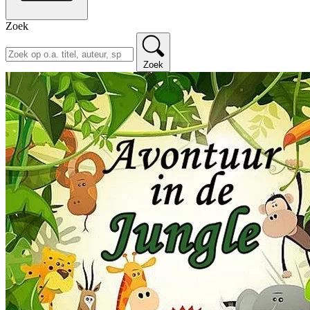
Zoek
Zoek