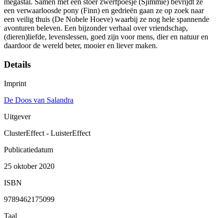
megastal. Samen met een stoer zwerfpoesje (Sjimmie) bevrijdt ze
een verwaarloosde pony (Finn) en gedrieën gaan ze op zoek naar
een veilig thuis (De Nobele Hoeve) waarbij ze nog hele spannende
avonturen beleven. Een bijzonder verhaal over vriendschap,
(dieren)liefde, levenslessen, goed zijn voor mens, dier en natuur en
daardoor de wereld beter, mooier en liever maken.
Details
Imprint
De Doos van Salandra
Uitgever
ClusterEffect - LuisterEffect
Publicatiedatum
25 oktober 2020
ISBN
9789462175099
Taal