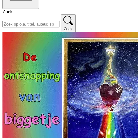
Zoek
Zoek