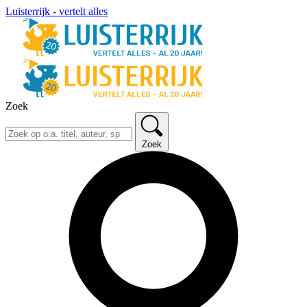
Luisterrijk - vertelt alles
Zoek
Zoek