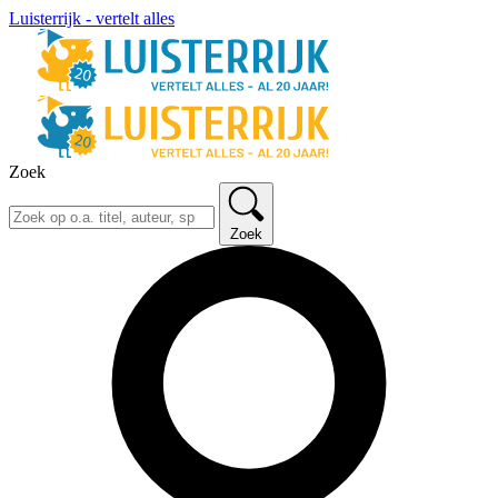
Luisterrijk - vertelt alles
Zoek
Zoek