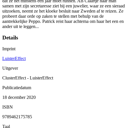
dat ze het minstens één jaar moet runnen. Als Claartje haar man
samen met zijn secretaresse ziet bij een juwelier, waar ze een sieraad
uitzoeken, neemt ze het kloeke besluit naar Zweden af te reizen. Ze
probeert daar orde op zaken te stellen met behulp van de
aantrekkelijke Peppo. Patrick reist haar achterna om haar het een en
ander uit te leggen...
Details
Imprint
LuisterEffect
Uitgever
ClusterEffect - LuisterEffect
Publicatiedatum
18 december 2020
ISBN
9789462175785
Taal