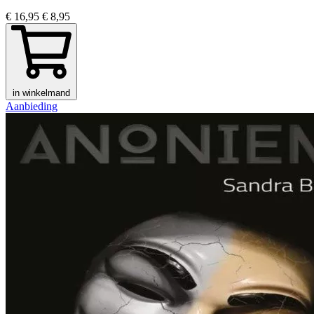
€ 16,95
€ 8,95
in winkelmand
Aanbieding