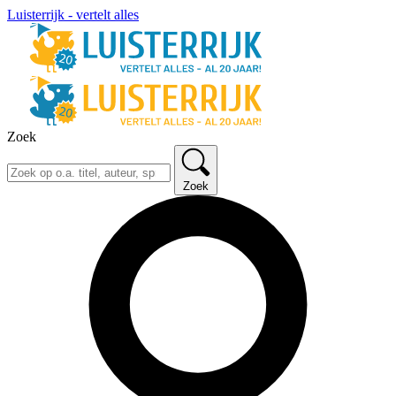
Luisterrijk - vertelt alles
Zoek
Zoek