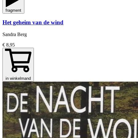
fragment
Het geheim van de wind
Sandra Berg
€ 8,95
in winkelmand