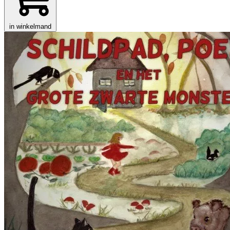
in winkelmand