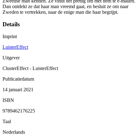
Zweedse man kennen. Ze vindt het prettig om met hem te e-mailen.
Dan ontdekt ze dat haar man vreemd gaat, en besluit ze om naar
Zweden te vertrekken, naar de enige man die haar begrijpt.
Details
Imprint
LuisterEffect
Uitgever
ClusterEffect - LuisterEffect
Publicatiedatum
14 januari 2021
ISBN
9789462176225
Taal
Nederlands