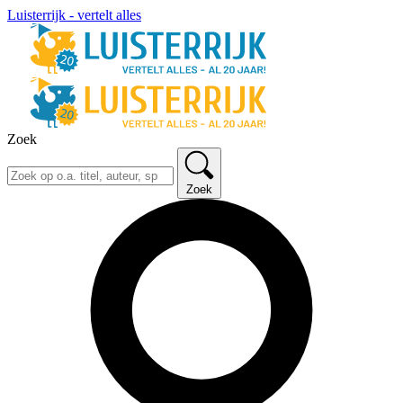
Luisterrijk - vertelt alles
Zoek
Zoek