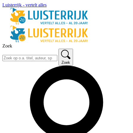
Luisterrijk - vertelt alles
Zoek
Zoek