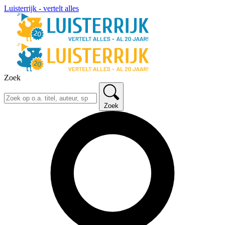
Luisterrijk - vertelt alles
Zoek
Zoek