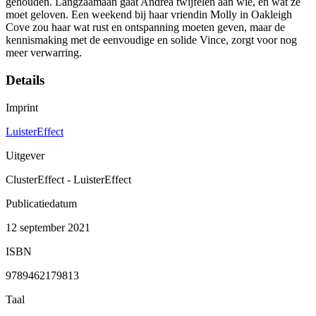
gehouden. Langzaamaan gaat Andrea twijfelen aan wie, en wat ze
moet geloven. Een weekend bij haar vriendin Molly in Oakleigh
Cove zou haar wat rust en ontspanning moeten geven, maar de
kennismaking met de eenvoudige en solide Vince, zorgt voor nog
meer verwarring.
Details
Imprint
LuisterEffect
Uitgever
ClusterEffect - LuisterEffect
Publicatiedatum
12 september 2021
ISBN
9789462179813
Taal