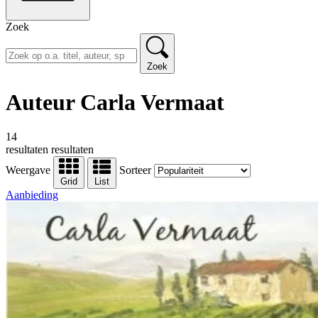
Zoek
Zoek
Auteur Carla Vermaat
14
resultaten
resultaten
Weergave
Sorteer
Grid
List
Aanbieding