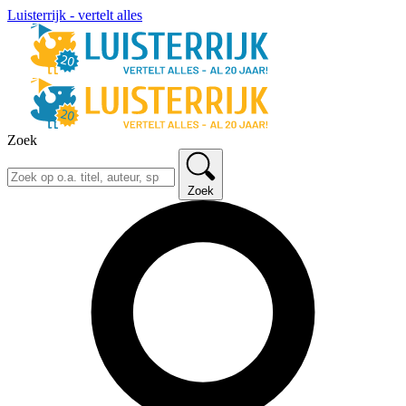
Luisterrijk - vertelt alles
Zoek
Zoek