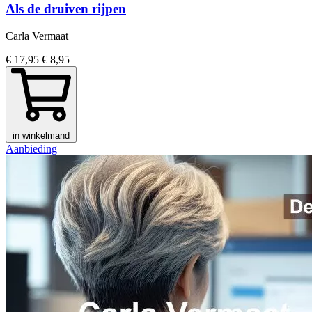
Als de druiven rijpen
Carla Vermaat
€ 17,95
€ 8,95
in winkelmand
Aanbieding