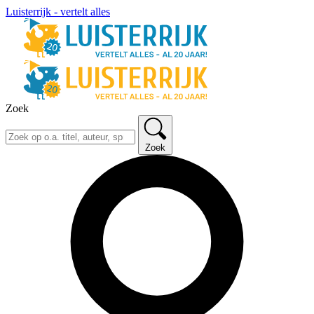
Luisterrijk - vertelt alles
Zoek
Zoek