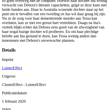
zo goed overweg met de computer. Hoewel haar dochter Ina weinig
verwacht van Debora's literaire capaciteiten, grijpt ze deze kans met
beide handen aan. Haar in Australia wonende dochter staat op het
punt om te bevallen van een tweeling en Ina wil daar graag bij zijn.
Nu ze de zorg voor haar dementerende moeder aan Tessa kan
overlaten, kan ze met een gerust hart vertrekken. Daags na Ina's
vertrek blijkt echter dat Debora eens goed van de afwezigheid van
haar nogal bazige dochter wil profiteren. En om haar plechtige
belofte aan Ina gestand te doen, kan Tessa weinig anders dan
instemmen met Debora's onverwachte plannen.
Details
Imprint
LuisterEffect
Uitgever
ClusterEffect - LuisterEffect
Publicatiedatum
1 februari 2020
ISBN