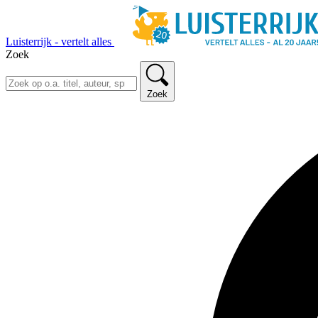
Luisterrijk - vertelt alles
Zoek
Zoek