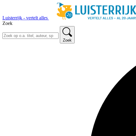
Luisterrijk - vertelt alles
Zoek
Zoek