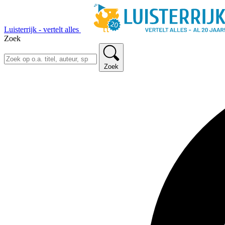
Luisterrijk - vertelt alles
Zoek
Zoek